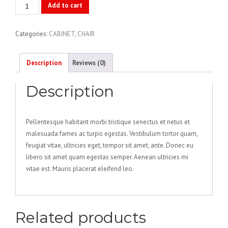
Classic
Add to cart
Colorful
Chair
Categories:
CABINET
,
CHAIR
quantity
Description
Reviews (0)
Description
Pellentesque habitant morbi tristique senectus et netus et
malesuada fames ac turpis egestas. Vestibulum tortor quam,
feugiat vitae, ultricies eget, tempor sit amet, ante. Donec eu
libero sit amet quam egestas semper. Aenean ultricies mi
vitae est. Mauris placerat eleifend leo.
Related products