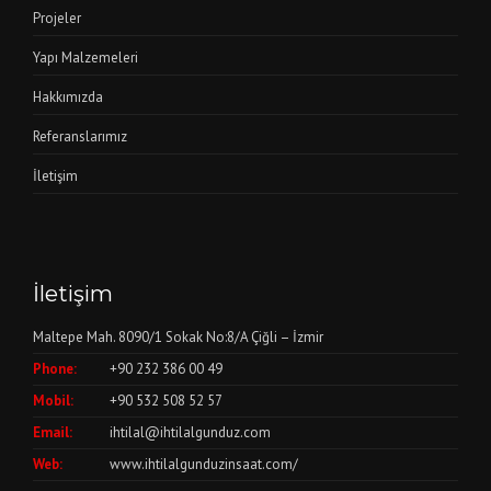
Projeler
Yapı Malzemeleri
Hakkımızda
Referanslarımız
İletişim
İletişim
Maltepe Mah. 8090/1 Sokak No:8/A Çiğli – İzmir
Phone:
+90 232 386 00 49
Mobil:
+90 532 508 52 57
Email:
ihtilal@ihtilalgunduz.com
Web:
www.ihtilalgunduzinsaat.com/