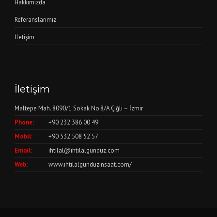
Hakkımızda
Referanslarımız
İletişim
İletişim
Maltepe Mah. 8090/1 Sokak No:8/A Çiğli – İzmir
Phone:
+90 232 386 00 49
Mobil:
+90 532 508 52 57
Email:
ihtilal@ihtilalgunduz.com
Web:
www.ihtilalgunduzinsaat.com/