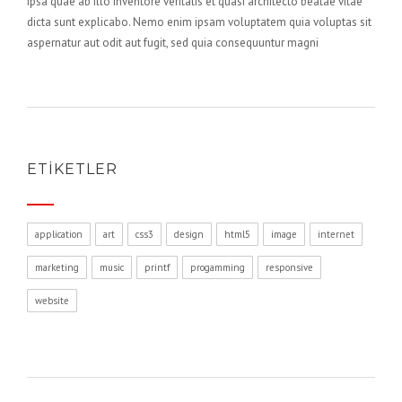
ipsa quae ab illo inventore veritatis et quasi architecto beatae vitae
dicta sunt explicabo. Nemo enim ipsam voluptatem quia voluptas sit
aspernatur aut odit aut fugit, sed quia consequuntur magni
ETIKETLER
application
art
css3
design
html5
image
internet
marketing
music
printf
progamming
responsive
website